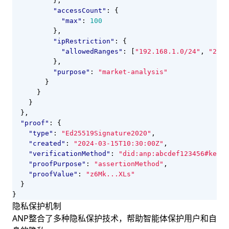
},
"accessCount"
:
{
"max"
:
100
},
"ipRestriction"
:
{
"allowedRanges"
:
[
"192.168.1.0/24"
,
"2001
},
"purpose"
:
"market-analysis"
}
}
}
},
"proof"
:
{
"type"
:
"Ed25519Signature2020"
,
"created"
:
"2024-03-15T10:30:00Z"
,
"verificationMethod"
:
"did:anp:abcdef123456#key-1
"proofPurpose"
:
"assertionMethod"
,
"proofValue"
:
"z6Mk...XLs"
}
}
隐私保护机制
ANP整合了多种隐私保护技术，帮助智能体保护用户和自