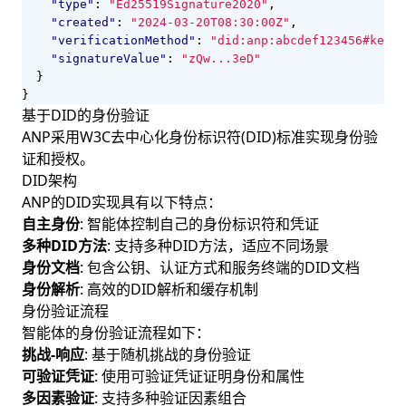
"type"
:
"Ed25519Signature2020"
,
"created"
:
"2024-03-20T08:30:00Z"
,
"verificationMethod"
:
"did:anp:abcdef123456#key-1
"signatureValue"
:
"zQw...3eD"
}
}
基于DID的身份验证
ANP采用W3C去中心化身份标识符(DID)标准实现身份验
证和授权。
DID架构
ANP的DID实现具有以下特点：
自主身份
: 智能体控制自己的身份标识符和凭证
多种DID方法
: 支持多种DID方法，适应不同场景
身份文档
: 包含公钥、认证方式和服务终端的DID文档
身份解析
: 高效的DID解析和缓存机制
身份验证流程
智能体的身份验证流程如下：
挑战-响应
: 基于随机挑战的身份验证
可验证凭证
: 使用可验证凭证证明身份和属性
多因素验证
: 支持多种验证因素组合