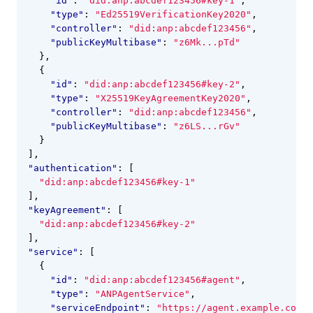
"id"
:
"did:anp:abcdef123456#key-1"
,
"type"
:
"Ed25519VerificationKey2020"
,
"controller"
:
"did:anp:abcdef123456"
,
"publicKeyMultibase"
:
"z6Mk...pTd"
},
{
"id"
:
"did:anp:abcdef123456#key-2"
,
"type"
:
"X25519KeyAgreementKey2020"
,
"controller"
:
"did:anp:abcdef123456"
,
"publicKeyMultibase"
:
"z6LS...rGv"
}
],
"authentication"
:
[
"did:anp:abcdef123456#key-1"
],
"keyAgreement"
:
[
"did:anp:abcdef123456#key-2"
],
"service"
:
[
{
"id"
:
"did:anp:abcdef123456#agent"
,
"type"
:
"ANPAgentService"
,
"serviceEndpoint"
:
"https://agent.example.com/e