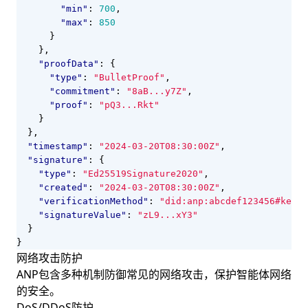
"min"
:
700
,
"max"
:
850
}
},
"proofData"
:
{
"type"
:
"BulletProof"
,
"commitment"
:
"8aB...y7Z"
,
"proof"
:
"pQ3...Rkt"
}
},
"timestamp"
:
"2024-03-20T08:30:00Z"
,
"signature"
:
{
"type"
:
"Ed25519Signature2020"
,
"created"
:
"2024-03-20T08:30:00Z"
,
"verificationMethod"
:
"did:anp:abcdef123456#key-1
"signatureValue"
:
"zL9...xY3"
}
}
网络攻击防护
ANP包含多种机制防御常见的网络攻击，保护智能体网络
的安全。
DoS/DDoS防护