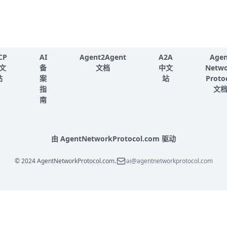
CP
AI
Agent2Agent
A2A
Agen
文
备
文档
中文
Netw
站
案
站
Proto
指
文
南
由 AgentNetworkProtocol.com 驱动
© 2024 AgentNetworkProtocol.com.
ai@agentnetworkprotocol.com