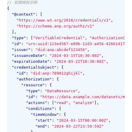
{
"@context"
:
[
"https://www.w3.org/2018/credentials/v1"
,
"https://schema.anp.org/authz/v1"
],
"type"
:
[
"VerifiableCredential"
,
"AuthorizationCred
"id"
:
"urn:uuid:123e4567-e89b-12d3-a456-42661417400
"issuer"
:
"did:anp:abcdef123456"
,
"issuanceDate"
:
"2024-03-15T10:30:00Z"
,
"expirationDate"
:
"2024-03-22T10:30:00Z"
,
"credentialSubject"
:
{
"id"
:
"did:anp:789012ghijkl"
,
"authorization"
:
{
"resource"
:
{
"type"
:
"DataResource"
,
"id"
:
"https://data.example.com/datasets/mark
"actions"
:
[
"read"
,
"analyze"
],
"conditions"
:
{
"timeWindow"
:
{
"start"
:
"2024-03-15T00:00:00Z"
,
"end"
:
"2024-03-22T23:59:59Z"