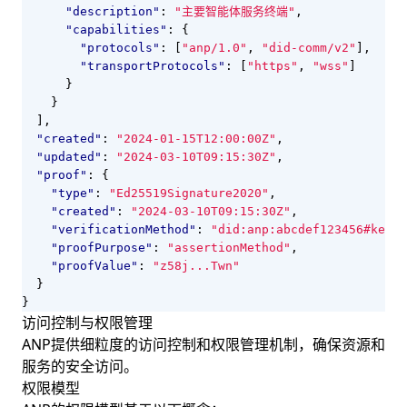
"description"
:
"主要智能体服务终端"
,
"capabilities"
:
{
"protocols"
:
[
"anp/1.0"
,
"did-comm/v2"
],
"transportProtocols"
:
[
"https"
,
"wss"
]
}
}
],
"created"
:
"2024-01-15T12:00:00Z"
,
"updated"
:
"2024-03-10T09:15:30Z"
,
"proof"
:
{
"type"
:
"Ed25519Signature2020"
,
"created"
:
"2024-03-10T09:15:30Z"
,
"verificationMethod"
:
"did:anp:abcdef123456#key-1
"proofPurpose"
:
"assertionMethod"
,
"proofValue"
:
"z58j...Twn"
}
}
访问控制与权限管理
ANP提供细粒度的访问控制和权限管理机制，确保资源和
服务的安全访问。
权限模型