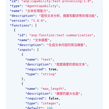
"id"
:
"anp:capability:text-processing:1.0"
,
"type"
:
"AgentCapability"
,
"name"
:
"文本处理能力"
,
"description"
:
"提供文本分析、摘要和翻译等处理功能"
,
"version"
:
"1.0.0"
,
"functions"
:
[
{
"id"
:
"anp:function:text-summarization"
,
"name"
:
"文本摘要"
,
"description"
:
"生成文本内容的简洁摘要"
,
"inputs"
:
[
{
"name"
:
"text"
,
"description"
:
"需要摘要的原始文本"
,
"required"
:
true
,
"type"
:
"string"
},
{
"name"
:
"max_length"
,
"description"
:
"摘要的最大长度"
,
"required"
:
false
,
"type"
:
"integer"
,
"default"
:
100