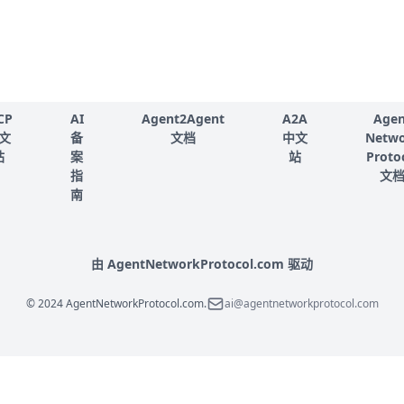
CP
AI
Agent2Agent
A2A
Agen
文
备
文档
中文
Netw
站
案
站
Proto
指
文
南
由 AgentNetworkProtocol.com 驱动
© 2024 AgentNetworkProtocol.com.
ai@agentnetworkprotocol.com