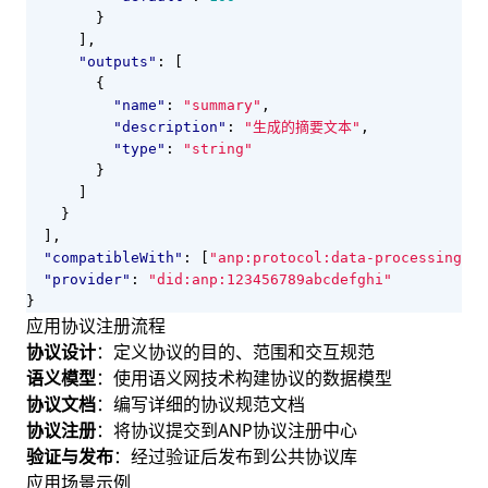
}
],
"outputs"
:
[
{
"name"
:
"summary"
,
"description"
:
"生成的摘要文本"
,
"type"
:
"string"
}
]
}
],
"compatibleWith"
:
[
"anp:protocol:data-processing:1.
"provider"
:
"did:anp:123456789abcdefghi"
}
应用协议注册流程
协议设计
：定义协议的目的、范围和交互规范
语义模型
：使用语义网技术构建协议的数据模型
协议文档
：编写详细的协议规范文档
协议注册
：将协议提交到ANP协议注册中心
验证与发布
：经过验证后发布到公共协议库
应用场景示例