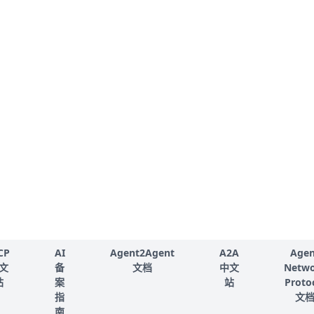
CP
AI
Agent2Agent
A2A
Agen
文
备
文档
中文
Netw
站
案
站
Proto
指
文
南