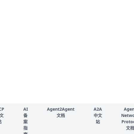
CP
AI
Agent2Agent
A2A
Agen
文
备
文档
中文
Netw
站
案
站
Proto
指
文