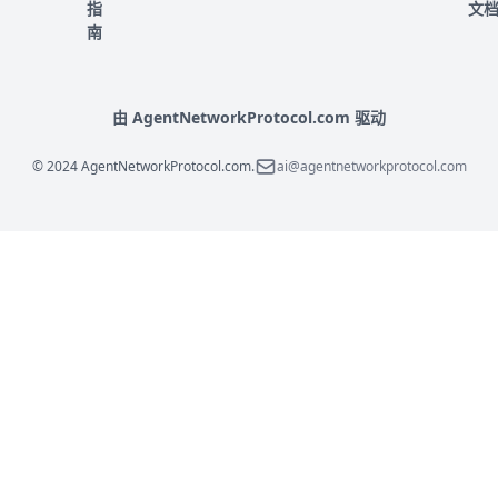
指
文
南
由 AgentNetworkProtocol.com 驱动
© 2024 AgentNetworkProtocol.com.
ai@agentnetworkprotocol.com