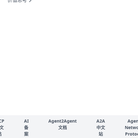
价值思考
CP
AI
Agent2Agent
A2A
Agen
文
备
文档
中文
Netw
站
案
站
Proto