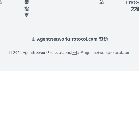
站
案
站
Proto
指
文
南
由 AgentNetworkProtocol.com 驱动
© 2024 AgentNetworkProtocol.com.
ai@agentnetworkprotocol.com