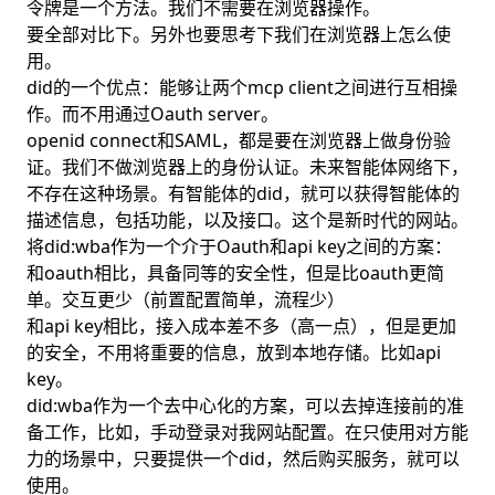
令牌是一个方法。我们不需要在浏览器操作。
要全部对比下。另外也要思考下我们在浏览器上怎么使
用。
did的一个优点：能够让两个mcp client之间进行互相操
作。而不用通过Oauth server。
openid connect和SAML，都是要在浏览器上做身份验
证。我们不做浏览器上的身份认证。未来智能体网络下，
不存在这种场景。有智能体的did，就可以获得智能体的
描述信息，包括功能，以及接口。这个是新时代的网站。
将did:wba作为一个介于Oauth和api key之间的方案：
和oauth相比，具备同等的安全性，但是比oauth更简
单。交互更少（前置配置简单，流程少）
和api key相比，接入成本差不多（高一点），但是更加
的安全，不用将重要的信息，放到本地存储。比如api
key。
did:wba作为一个去中心化的方案，可以去掉连接前的准
备工作，比如，手动登录对我网站配置。在只使用对方能
力的场景中，只要提供一个did，然后购买服务，就可以
使用。