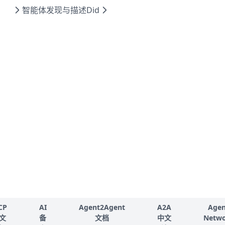
智能体发现与描述
Did
CP
AI
Agent2Agent
A2A
Agen
文
备
文档
中文
Netw