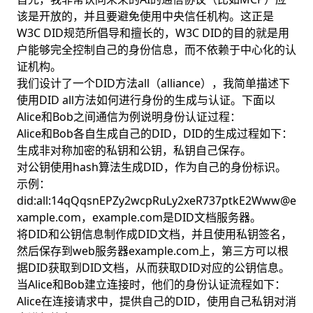
该是开放的，并且要避免使用中央信任机构。这正是
W3C DID规范所倡导和擅长的，W3C DID的目的就是用
户能够完全控制自己的身份信息，而不依赖于中心化的认
证机构。
我们设计了一个DID方法all（alliance），我简单描述下
使用DID all方法如何进行身份的生成与认证。下面以
Alice和Bob之间通信为例说明身份认证过程：
Alice和Bob各自生成自己的DID，DID的生成过程如下：
生成非对称加密的私钥和公钥，私钥自己保存。
对公钥使用hash算法生成DID，作为自己的身份标识。
示例：
did:all:
14qQqsnEPZy2wcpRuLy2xeR737ptkE2Www@e
xample.com
，example.com是DID文档服务器。
将DID和公钥信息制作成DID文档，并且使用私钥签名，
然后保存到web服务器example.com上，第三方可以根
据DID获取到DID文档，从而获取DID对应的公钥信息。
当Alice和Bob建立连接时，他们的身份认证流程如下：
Alice在连接请求中，提供自己的DID，使用自己私钥对消