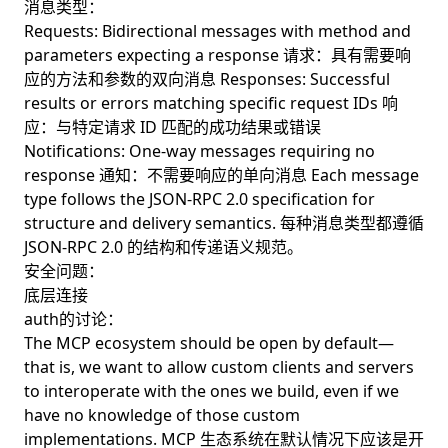
消息类型：
Requests: Bidirectional messages with method and
parameters expecting a response 请求：具有需要响
应的方法和参数的双向消息 Responses: Successful
results or errors matching specific request IDs 响
应：与特定请求 ID 匹配的成功结果或错误
Notifications: One-way messages requiring no
response 通知：不需要响应的单向消息 Each message
type follows the JSON-RPC 2.0 specification for
structure and delivery semantics. 每种消息类型都遵循
JSON-RPC 2.0 的结构和传递语义规范。
安全问题：
底层连接
auth的讨论：
The MCP ecosystem should be open by default—
that is, we want to allow custom clients and servers
to interoperate with the ones we build, even if we
have no knowledge of those custom
implementations. MCP 生态系统在默认情况下应该是开