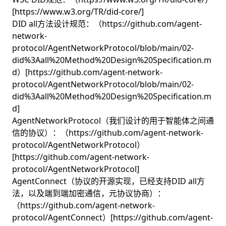
[https://www.w3.org/TR/did-core/]
DID all方法设计规范：（https://github.com/agent-
network-
protocol/AgentNetworkProtocol/blob/main/02-
did%3Aall%20Method%20Design%20Specification.m
d）[https://github.com/agent-network-
protocol/AgentNetworkProtocol/blob/main/02-
did%3Aall%20Method%20Design%20Specification.m
d]
AgentNetworkProtocol（我们设计的用于智能体之间通
信的协议）：（https://github.com/agent-network-
protocol/AgentNetworkProtocol）
[https://github.com/agent-network-
protocol/AgentNetworkProtocol]
AgentConnect（协议的开源实现，已经支持DID all方
法，以及端到端加密通信，元协议协商）：
（https://github.com/agent-network-
protocol/AgentConnect）[https://github.com/agent-