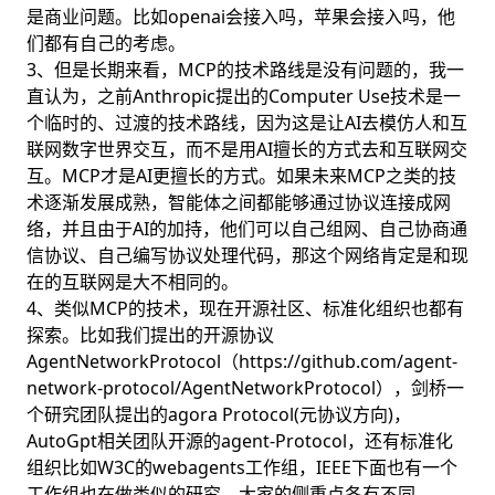
是商业问题。比如openai会接入吗，苹果会接入吗，他
们都有自己的考虑。
3、但是长期来看，MCP的技术路线是没有问题的，我一
直认为，之前Anthropic提出的Computer Use技术是一
个临时的、过渡的技术路线，因为这是让AI去模仿人和互
联网数字世界交互，而不是用AI擅长的方式去和互联网交
互。MCP才是AI更擅长的方式。如果未来MCP之类的技
术逐渐发展成熟，智能体之间都能够通过协议连接成网
络，并且由于AI的加持，他们可以自己组网、自己协商通
信协议、自己编写协议处理代码，那这个网络肯定是和现
在的互联网是大不相同的。
4、类似MCP的技术，现在开源社区、标准化组织也都有
探索。比如我们提出的开源协议
AgentNetworkProtocol（https://github.com/agent-
network-protocol/AgentNetworkProtocol），剑桥一
个研究团队提出的agora Protocol(元协议方向)，
AutoGpt相关团队开源的agent-Protocol，还有标准化
组织比如W3C的webagents工作组，IEEE下面也有一个
工作组也在做类似的研究。大家的侧重点各有不同，