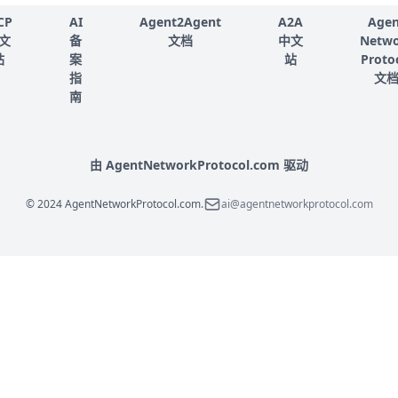
CP
AI
Agent2Agent
A2A
Agen
文
备
文档
中文
Netw
站
案
站
Proto
指
文
南
由 AgentNetworkProtocol.com 驱动
© 2024 AgentNetworkProtocol.com.
ai@agentnetworkprotocol.com