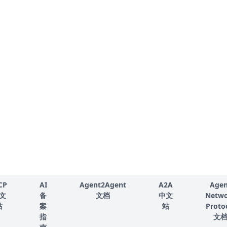
CP
AI
Agent2Agent
A2A
Agen
文
备
文档
中文
Netw
站
案
站
Proto
指
文