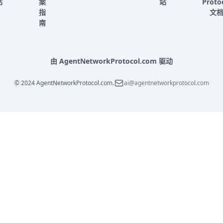
站
案
站
Proto
指
文
南
由 AgentNetworkProtocol.com 驱动
© 2024 AgentNetworkProtocol.com.
ai@agentnetworkprotocol.com